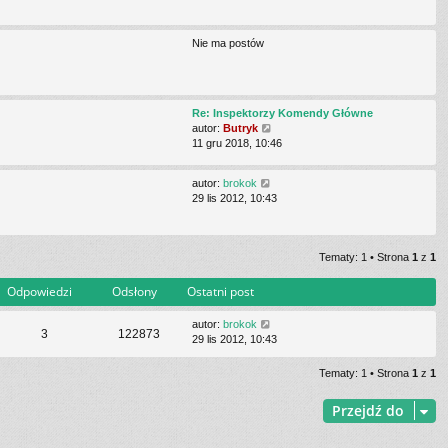
n
o
w
Nie ma postów
s
z
y
p
Re: Inspektorzy Komendy Główne
o
W
autor:
Butryk
s
y
11 gru 2018, 10:46
t
ś
w
W
autor:
brokok
i
y
29 lis 2012, 10:43
e
ś
t
w
l
i
n
e
Tematy: 1 • Strona
1
z
1
a
t
j
l
Odpowiedzi
Odsłony
Ostatni post
n
n
o
a
w
autor:
brokok
j
3
122873
s
29 lis 2012, 10:43
n
z
o
y
Tematy: 1 • Strona
1
z
1
w
p
s
o
z
Przejdź do
s
y
t
p