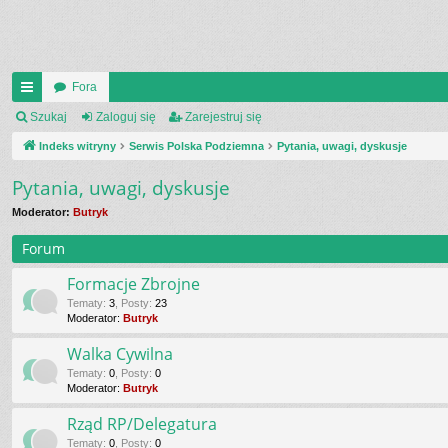
Fora
UI
Szukaj
Zaloguj się
Zarejestruj się
C
Indeks witryny
Serwis Polska Podziemna
Pytania, uwagi, dyskusje
K
Pytania, uwagi, dyskusje
_L
Moderator:
Butryk
IN
Forum
K
Formacje Zbrojne
S
Tematy
:
3
,
Posty
:
23
Moderator:
Butryk
Walka Cywilna
Tematy
:
0
,
Posty
:
0
Moderator:
Butryk
Rząd RP/Delegatura
Tematy
:
0
,
Posty
:
0