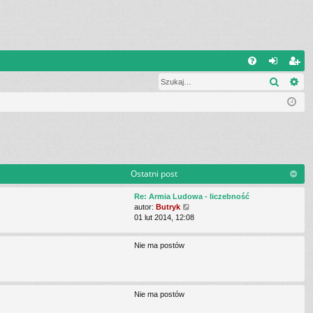
Q
Szukaj
Wy
FA
al
ar
Q
og
ej
uj
es
si
tru
ę
j
Ostatni post
si
Re: Armia Ludowa - liczebność
W
ę
autor:
Butryk
y
01 lut 2014, 12:08
ś
w
Nie ma postów
i
e
t
l
n
Nie ma postów
a
j