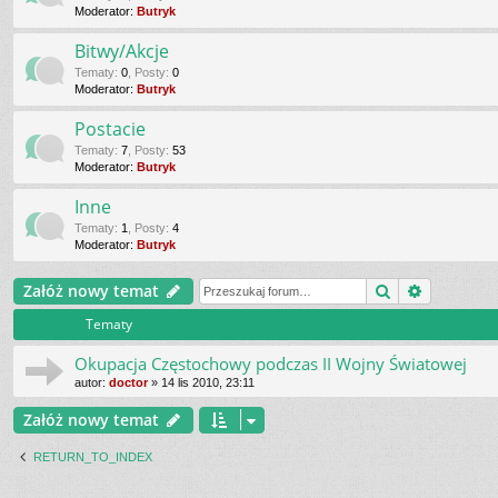
Moderator:
Butryk
Bitwy/Akcje
Tematy
:
0
,
Posty
:
0
Moderator:
Butryk
Postacie
Tematy
:
7
,
Posty
:
53
Moderator:
Butryk
Inne
Tematy
:
1
,
Posty
:
4
Moderator:
Butryk
Szukaj
Wyszukiw
Załóż nowy temat
Tematy
Okupacja Częstochowy podczas II Wojny Światowej
autor:
doctor
»
14 lis 2010, 23:11
Załóż nowy temat
RETURN_TO_INDEX