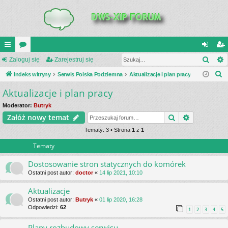
Szuk
UI
Zaloguj się
or
Zarejestruj się
al
ar
S
C
Indeks witryny
a
Serwis Polska Podziemna
Aktualizacje i plan pracy
og
ej
z
Aktualizacje i plan pracy
K
uj
es
u
_L
si
tru
Moderator:
Butryk
k
Szukaj
Wyszukiwa
Załóż nowy temat
a
IN
ę
j
j
Tematy: 3 • Strona
1
z
1
K
si
Tematy
S
ę
Dostosowanie stron statycznych do komórek
Ostatni post autor:
doctor
«
14 lip 2021, 10:10
Aktualizacje
Ostatni post autor:
Butryk
«
01 lip 2020, 16:28
Odpowiedzi:
62
1
2
3
4
5
Plany rozbudowy serwisu