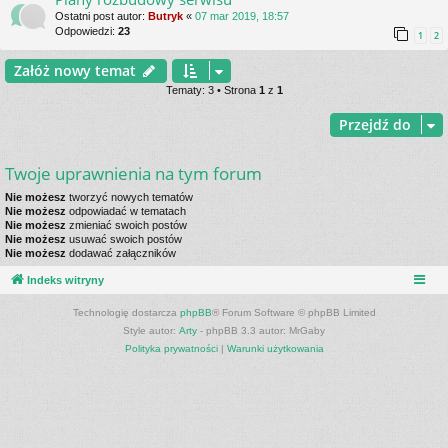
Ostatni post autor:
Butryk
«
07 mar 2019, 18:57
Odpowiedzi:
23
1
2
Załóż nowy temat
Tematy: 3 • Strona
1
z
1
Przejdź do
Twoje uprawnienia na tym forum
Nie możesz
tworzyć nowych tematów
Nie możesz
odpowiadać w tematach
Nie możesz
zmieniać swoich postów
Nie możesz
usuwać swoich postów
Nie możesz
dodawać załączników
Indeks witryny
Technologię dostarcza
phpBB
® Forum Software © phpBB Limited
Style autor:
Arty
- phpBB 3.3 autor: MrGaby
Polityka prywatności
|
Warunki użytkowania