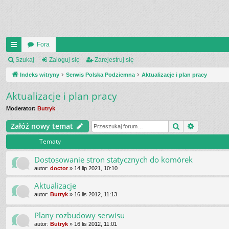
Fora
UI
Szukaj
Zaloguj się
Zarejestruj się
C
Indeks witryny
Serwis Polska Podziemna
Aktualizacje i plan pracy
K
Aktualizacje i plan pracy
_L
Moderator:
Butryk
IN
Szukaj
Wyszukiw
Załóż nowy temat
K
Tematy
S
Dostosowanie stron statycznych do komórek
autor:
doctor
»
14 lip 2021, 10:10
Aktualizacje
autor:
Butryk
»
16 lis 2012, 11:13
Plany rozbudowy serwisu
autor:
Butryk
»
16 lis 2012, 11:01