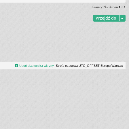
Tematy: 3 • Strona
1
z
1
Przejdź do
Usuń ciasteczka witryny
Strefa czasowa UTC_OFFSET Europe/Warsaw