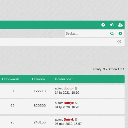
Q
Szukaj
Wy
FA
al
ar
Q
og
ej
uj
es
si
tru
ę
j
Tematy: 3 • Strona
1
z
1
si
Odpowiedzi
Odsłony
Ostatni post
ę
autor:
doctor
0
122713
14 lip 2021, 10:10
autor:
Butryk
62
820500
01 lip 2020, 16:28
autor:
Butryk
23
248156
07 mar 2019, 18:57