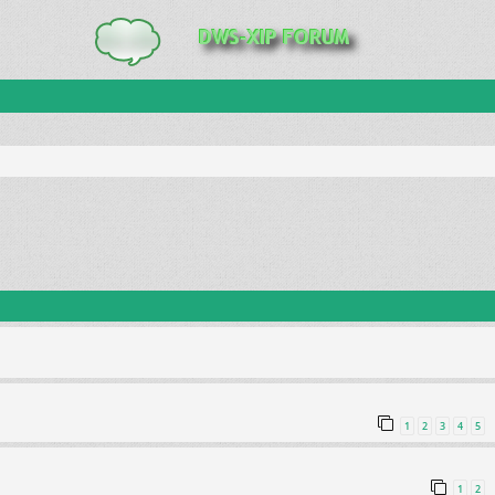
anie zaawansowane
1
2
3
4
5
1
2