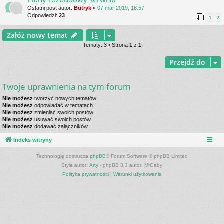
Ostatni post autor:
Butryk
«
07 mar 2019, 18:57
Odpowiedzi:
23
1
2
Załóż nowy temat
Tematy: 3 • Strona
1
z
1
Przejdź do
Twoje uprawnienia na tym forum
Nie możesz
tworzyć nowych tematów
Nie możesz
odpowiadać w tematach
Nie możesz
zmieniać swoich postów
Nie możesz
usuwać swoich postów
Nie możesz
dodawać załączników
Indeks witryny
Technologię dostarcza
phpBB
® Forum Software © phpBB Limited
Style autor:
Arty
- phpBB 3.3 autor: MrGaby
Polityka prywatności
|
Warunki użytkowania