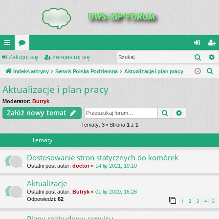
Szuk
UI
Zaloguj się
or
Zarejestruj się
al
ar
S
C
Indeks witryny
a
Serwis Polska Podziemna
Aktualizacje i plan pracy
og
ej
z
Aktualizacje i plan pracy
K
uj
es
u
_L
si
tru
Moderator:
Butryk
k
Szukaj
Wyszukiwa
Załóż nowy temat
a
IN
ę
j
j
Tematy: 3 • Strona
1
z
1
K
si
Tematy
S
ę
Dostosowanie stron statycznych do komórek
Ostatni post autor:
doctor
«
14 lip 2021, 10:10
Aktualizacje
Ostatni post autor:
Butryk
«
01 lip 2020, 16:28
Odpowiedzi:
62
1
2
3
4
5
Plany rozbudowy serwisu