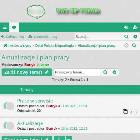
Szuk
UI
Zaloguj się
or
Zarejestruj się
al
ar
S
C
Indeks witryny
a
Dział Polska Niepodległa
Aktualizacje i plan pracy
og
ej
z
Aktualizacje i plan pracy
K
uj
es
u
_L
si
tru
Moderatorzy:
Butryk
,
fuehrer
k
Szukaj
Wyszukiwa
Załóż nowy temat
a
IN
ę
j
j
Tematy: 2 • Strona
1
z
1
K
si
Tematy
S
ę
Prace w serwisie
Ostatni post autor:
Butryk
«
11 lip 2021, 18:04
Odpowiedzi:
20
1
2
Aktualizacje
Ostatni post autor:
Butryk
«
16 lis 2012, 12:15
Załóż nowy temat