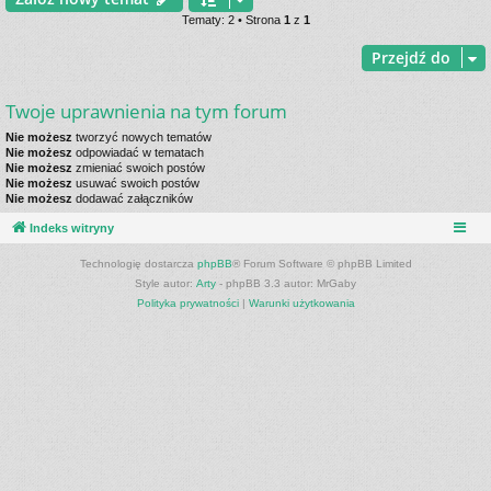
Tematy: 2 • Strona
1
z
1
Przejdź do
Twoje uprawnienia na tym forum
Nie możesz
tworzyć nowych tematów
Nie możesz
odpowiadać w tematach
Nie możesz
zmieniać swoich postów
Nie możesz
usuwać swoich postów
Nie możesz
dodawać załączników
Indeks witryny
Technologię dostarcza
phpBB
® Forum Software © phpBB Limited
Style autor:
Arty
- phpBB 3.3 autor: MrGaby
Polityka prywatności
|
Warunki użytkowania