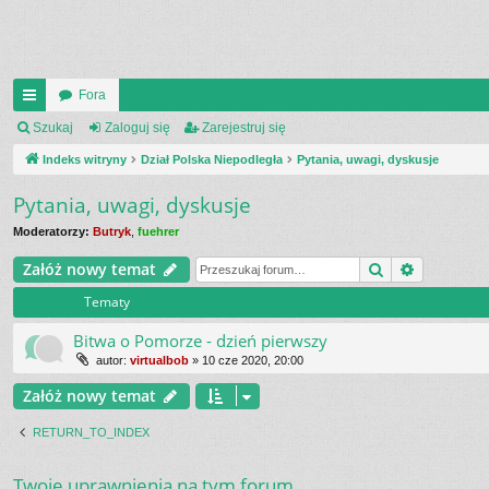
Fora
UI
Szukaj
Zaloguj się
Zarejestruj się
C
Indeks witryny
Dział Polska Niepodległa
Pytania, uwagi, dyskusje
K
Pytania, uwagi, dyskusje
_L
Moderatorzy:
Butryk
,
fuehrer
IN
Szukaj
Wyszukiw
Załóż nowy temat
K
Tematy
S
Bitwa o Pomorze - dzień pierwszy
autor:
virtualbob
»
10 cze 2020, 20:00
Załóż nowy temat
RETURN_TO_INDEX
Twoje uprawnienia na tym forum