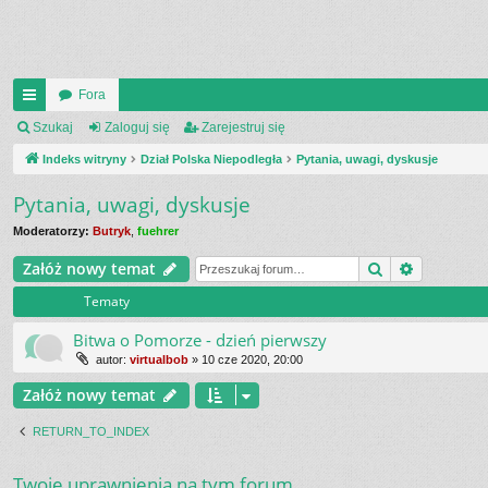
Fora
UI
Szukaj
Zaloguj się
Zarejestruj się
C
Indeks witryny
Dział Polska Niepodległa
Pytania, uwagi, dyskusje
K
Pytania, uwagi, dyskusje
_L
Moderatorzy:
Butryk
,
fuehrer
IN
Szukaj
Wyszukiw
Załóż nowy temat
K
Tematy
S
Bitwa o Pomorze - dzień pierwszy
autor:
virtualbob
»
10 cze 2020, 20:00
Załóż nowy temat
RETURN_TO_INDEX
Twoje uprawnienia na tym forum