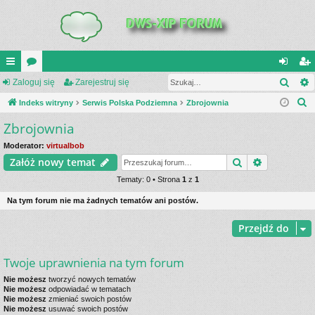
Szuk
UI
Zaloguj się
or
Zarejestruj się
al
ar
S
C
Indeks witryny
a
Serwis Polska Podziemna
Zbrojownia
og
ej
z
Zbrojownia
K
uj
es
u
_L
si
tru
Moderator:
virtualbob
k
Szukaj
Wyszukiwa
Załóż nowy temat
a
IN
ę
j
j
Tematy: 0 • Strona
1
z
1
K
si
Na tym forum nie ma żadnych tematów ani postów.
S
ę
Przejdź do
Twoje uprawnienia na tym forum
Nie możesz
tworzyć nowych tematów
Nie możesz
odpowiadać w tematach
Nie możesz
zmieniać swoich postów
Nie możesz
usuwać swoich postów