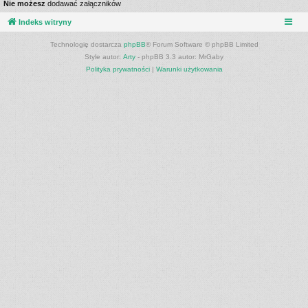
Nie możesz
dodawać załączników
Indeks witryny
Technologię dostarcza
phpBB
® Forum Software © phpBB Limited
Style autor:
Arty
- phpBB 3.3 autor: MrGaby
Polityka prywatności
|
Warunki użytkowania