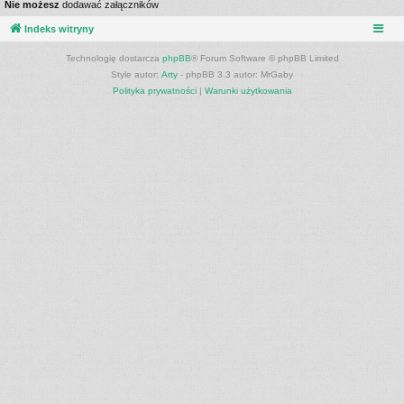
Nie możesz
dodawać załączników
Indeks witryny
Technologię dostarcza
phpBB
® Forum Software © phpBB Limited
Style autor:
Arty
- phpBB 3.3 autor: MrGaby
Polityka prywatności
|
Warunki użytkowania