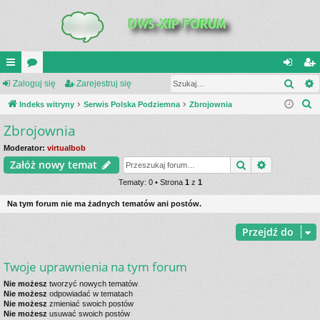
Szuk
UI
Zaloguj się
or
Zarejestruj się
al
ar
S
C
Indeks witryny
a
Serwis Polska Podziemna
Zbrojownia
og
ej
z
Zbrojownia
K
uj
es
u
_L
si
tru
Moderator:
virtualbob
k
Szukaj
Wyszukiwa
Załóż nowy temat
a
IN
ę
j
j
Tematy: 0 • Strona
1
z
1
K
si
Na tym forum nie ma żadnych tematów ani postów.
S
ę
Przejdź do
Twoje uprawnienia na tym forum
Nie możesz
tworzyć nowych tematów
Nie możesz
odpowiadać w tematach
Nie możesz
zmieniać swoich postów
Nie możesz
usuwać swoich postów