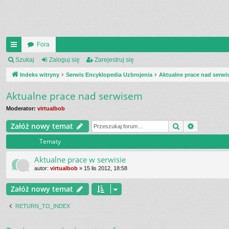
Fora
UI
Szukaj
Zaloguj się
Zarejestruj się
C
Indeks witryny
Serwis Encyklopedia Uzbrojenia
Aktualne prace nad serw
K
Aktualne prace nad serwisem
_L
Moderator:
virtualbob
IN
Szukaj
Wyszukiw
Załóż nowy temat
K
Tematy
S
Aktualne prace w serwisie
autor:
virtualbob
»
15 lis 2012, 18:58
Załóż nowy temat
RETURN_TO_INDEX