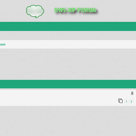
isem
anie zaawansowane
1
2