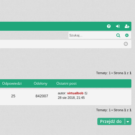
Q
Szukaj
Wy
FA
al
ar
Q
og
ej
uj
es
si
tru
ę
j
Tematy: 1 • Strona
1
z
1
si
Odpowiedzi
Odsłony
Ostatni post
ę
autor:
virtualbob
25
842007
28 sie 2018, 21:45
Tematy: 1 • Strona
1
z
1
Przejdź do