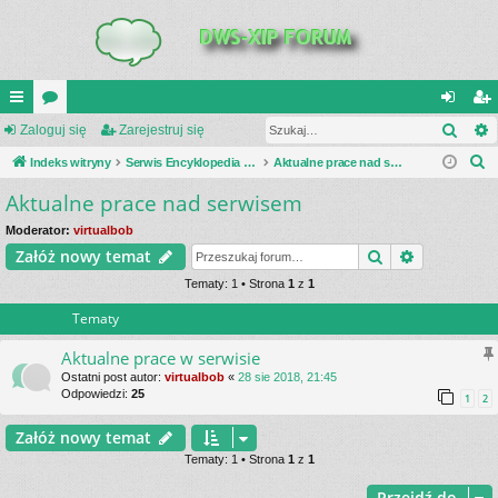
Szuk
UI
Zaloguj się
or
Zarejestruj się
al
ar
S
C
Indeks witryny
a
Serwis Encyklopedia Uzbrojenia
Aktualne prace nad serwisem
og
ej
z
Aktualne prace nad serwisem
K
uj
es
u
_L
si
tru
Moderator:
virtualbob
k
Szukaj
Wyszukiwa
Załóż nowy temat
a
IN
ę
j
j
Tematy: 1 • Strona
1
z
1
K
si
Tematy
S
ę
Aktualne prace w serwisie
Ostatni post autor:
virtualbob
«
28 sie 2018, 21:45
Odpowiedzi:
25
1
2
Załóż nowy temat
Tematy: 1 • Strona
1
z
1
Przejdź do