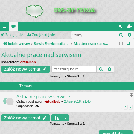
Szuk
UI
Zaloguj się
or
Zarejestruj się
al
ar
S
C
Indeks witryny
a
Serwis Encyklopedia Uzbrojenia
Aktualne prace nad serwisem
og
ej
z
Aktualne prace nad serwisem
K
uj
es
u
_L
si
tru
Moderator:
virtualbob
k
Szukaj
Wyszukiwa
Załóż nowy temat
a
IN
ę
j
j
Tematy: 1 • Strona
1
z
1
K
si
Tematy
S
ę
Aktualne prace w serwisie
Ostatni post autor:
virtualbob
«
28 sie 2018, 21:45
Odpowiedzi:
25
1
2
Załóż nowy temat
Tematy: 1 • Strona
1
z
1
Przejdź do