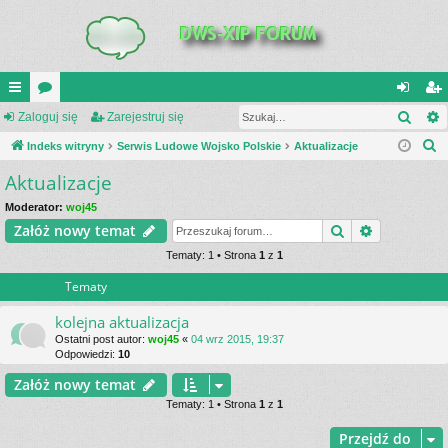
Szuk
UI
Zaloguj się
or
Zarejestruj się
al
ar
S
C
Indeks witryny
a
Serwis Ludowe Wojsko Polskie
Aktualizacje
og
ej
z
Aktualizacje
K
uj
es
u
_L
si
tru
Moderator:
woj45
k
Szukaj
Wyszukiwa
Załóż nowy temat
a
IN
ę
j
j
Tematy: 1 • Strona
1
z
1
K
si
Tematy
S
ę
kolejna aktualizacja
Ostatni post autor:
woj45
«
04 wrz 2015, 19:37
Odpowiedzi:
10
Załóż nowy temat
Tematy: 1 • Strona
1
z
1
Przejdź do