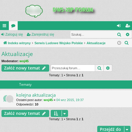
Szuk
UI
Zaloguj się
or
Zarejestruj się
al
ar
S
C
Indeks witryny
a
Serwis Ludowe Wojsko Polskie
Aktualizacje
og
ej
z
Aktualizacje
K
uj
es
u
_L
si
tru
Moderator:
woj45
k
Szukaj
Wyszukiwa
Załóż nowy temat
a
IN
ę
j
j
Tematy: 1 • Strona
1
z
1
K
si
Tematy
S
ę
kolejna aktualizacja
Ostatni post autor:
woj45
«
04 wrz 2015, 19:37
Odpowiedzi:
10
Załóż nowy temat
Tematy: 1 • Strona
1
z
1
Przejdź do