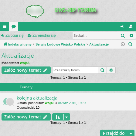
Szuk
UI
Zaloguj się
or
Zarejestruj się
al
ar
S
C
Indeks witryny
a
Serwis Ludowe Wojsko Polskie
Aktualizacje
og
ej
z
Aktualizacje
K
uj
es
u
_L
si
tru
Moderator:
woj45
k
Szukaj
Wyszukiwa
Załóż nowy temat
a
IN
ę
j
j
Tematy: 1 • Strona
1
z
1
K
si
Tematy
S
ę
kolejna aktualizacja
Ostatni post autor:
woj45
«
04 wrz 2015, 19:37
Odpowiedzi:
10
Załóż nowy temat
Tematy: 1 • Strona
1
z
1
Przejdź do