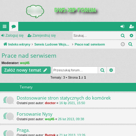
Szuk
UI
Zaloguj się
or
Zarejestruj się
al
ar
S
C
Indeks witryny
a
Serwis Ludowe Wojsko Polskie
Prace nad serwisem
og
ej
z
Prace nad serwisem
K
uj
es
u
_L
si
tru
Moderator:
woj45
k
Szukaj
Wyszukiwa
Załóż nowy temat
a
IN
ę
j
j
Tematy: 3 • Strona
1
z
1
K
si
Tematy
S
ę
Dostosowanie stron statycznych do komórek
Ostatni post autor:
doctor
«
16 lip 2021, 15:50
Forsowanie Nysy
Ostatni post autor:
woj45
«
26 lut 2013, 09:38
Praga.
Ostatni post autor:
Butryk
«
21 lut 2013, 13:26