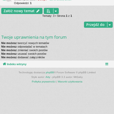
Odpowiedzi:
1
Załóż nowy temat
Tematy: 3 • Strona
1
z
1
Przejdź do
Twoje uprawnienia na tym forum
Nie możesz
tworzyć nowych tematów
Nie możesz
odpowiadać w tematach
Nie możesz
zmieniać swoich postów
Nie możesz
usuwać swoich postów
Nie możesz
dodawać załączników
Indeks witryny
Technologię dostarcza
phpBB
® Forum Software © phpBB Limited
Style autor:
Arty
- phpBB 3.3 autor: MrGaby
Polityka prywatności
|
Warunki użytkowania