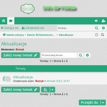
Szuk
UI
Zaloguj się
or
Zarejestruj się
al
ar
S
C
Indeks witryny
a
Serwis Śródziemnomorski Teatr Działań Wojennych
Aktualizacje
og
ej
z
Aktualizacje
K
uj
es
u
_L
si
tru
Moderator:
Butryk
k
Szukaj
Wyszukiwa
Załóż nowy temat
a
IN
ę
j
j
Tematy: 1 • Strona
1
z
1
K
si
Tematy
S
ę
Aktualizacje.
Ostatni post autor:
Butryk
«
09 kwie 2013, 16:57
Załóż nowy temat
Tematy: 1 • Strona
1
z
1
Przejdź do