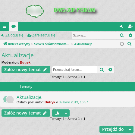
Szuk
UI
Zaloguj się
or
Zarejestruj się
al
ar
S
C
Indeks witryny
a
Serwis Śródziemnomorski Teatr Działań Wojennych
Aktualizacje
og
ej
z
Aktualizacje
K
uj
es
u
_L
si
tru
Moderator:
Butryk
k
Szukaj
Wyszukiwa
Załóż nowy temat
a
IN
ę
j
j
Tematy: 1 • Strona
1
z
1
K
si
Tematy
S
ę
Aktualizacje.
Ostatni post autor:
Butryk
«
09 kwie 2013, 16:57
Załóż nowy temat
Tematy: 1 • Strona
1
z
1
Przejdź do