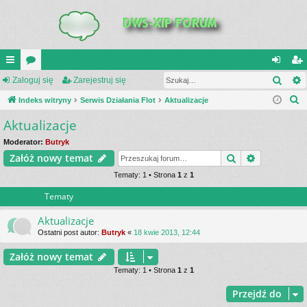
Szuk
UI
Zaloguj się
or
Zarejestruj się
al
ar
S
C
Indeks witryny
a
Serwis Działania Flot
Aktualizacje
og
ej
z
Aktualizacje
K
uj
es
u
_L
si
tru
Moderator:
Butryk
k
Szukaj
Wyszukiwa
Załóż nowy temat
a
IN
ę
j
j
Tematy: 1 • Strona
1
z
1
K
si
Tematy
S
ę
Aktualizacje
Ostatni post autor:
Butryk
«
18 kwie 2013, 12:44
Załóż nowy temat
Tematy: 1 • Strona
1
z
1
Przejdź do