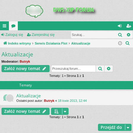
Szuk
UI
Zaloguj się
or
Zarejestruj się
al
ar
S
C
Indeks witryny
a
Serwis Działania Flot
Aktualizacje
og
ej
z
Aktualizacje
K
uj
es
u
_L
si
tru
Moderator:
Butryk
k
Szukaj
Wyszukiwa
Załóż nowy temat
a
IN
ę
j
j
Tematy: 1 • Strona
1
z
1
K
si
Tematy
S
ę
Aktualizacje
Ostatni post autor:
Butryk
«
18 kwie 2013, 12:44
Załóż nowy temat
Tematy: 1 • Strona
1
z
1
Przejdź do