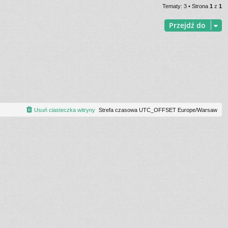
Tematy: 3 • Strona
1
z
1
Przejdź do
Usuń ciasteczka witryny
Strefa czasowa UTC_OFFSET Europe/Warsaw