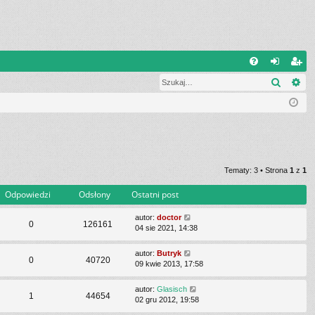
Q
Szukaj
Wy
FA
al
ar
Q
og
ej
uj
es
si
tru
ę
j
Tematy: 3 • Strona
1
z
1
si
Odpowiedzi
Odsłony
Ostatni post
ę
autor:
doctor
0
126161
04 sie 2021, 14:38
autor:
Butryk
0
40720
09 kwie 2013, 17:58
autor:
Glasisch
1
44654
02 gru 2012, 19:58