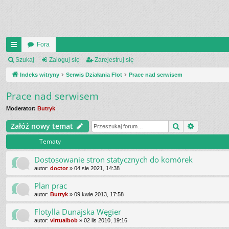
Fora
UI
Szukaj
Zaloguj się
Zarejestruj się
C
Indeks witryny
Serwis Działania Flot
Prace nad serwisem
K
Prace nad serwisem
_L
Moderator:
Butryk
IN
Szukaj
Wyszukiw
Załóż nowy temat
K
Tematy
S
Dostosowanie stron statycznych do komórek
autor:
doctor
»
04 sie 2021, 14:38
Plan prac
autor:
Butryk
»
09 kwie 2013, 17:58
Flotylla Dunajska Węgier
autor:
virtualbob
»
02 lis 2010, 19:16