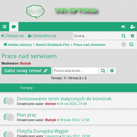
Szuk
UI
Zaloguj się
or
Zarejestruj się
al
ar
S
C
Indeks witryny
a
Serwis Działania Flot
Prace nad serwisem
og
ej
z
Prace nad serwisem
K
uj
es
u
_L
si
tru
Moderator:
Butryk
k
Szukaj
Wyszukiwa
Załóż nowy temat
a
IN
ę
j
j
Tematy: 3 • Strona
1
z
1
K
si
Tematy
S
ę
Dostosowanie stron statycznych do komórek
Ostatni post autor:
doctor
«
04 sie 2021, 14:38
Plan prac
Ostatni post autor:
Butryk
«
09 kwie 2013, 17:58
Flotylla Dunajska Węgier
Ostatni post autor:
Glasisch
«
02 gru 2012, 19:58