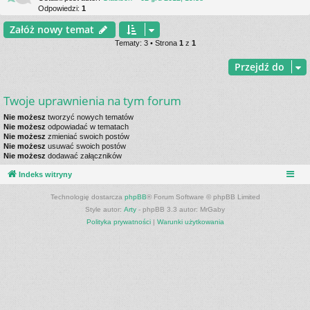
Odpowiedzi:
1
Załóż nowy temat
Tematy: 3 • Strona
1
z
1
Przejdź do
Twoje uprawnienia na tym forum
Nie możesz
tworzyć nowych tematów
Nie możesz
odpowiadać w tematach
Nie możesz
zmieniać swoich postów
Nie możesz
usuwać swoich postów
Nie możesz
dodawać załączników
Indeks witryny
Technologię dostarcza
phpBB
® Forum Software © phpBB Limited
Style autor:
Arty
- phpBB 3.3 autor: MrGaby
Polityka prywatności
|
Warunki użytkowania