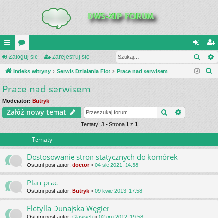
Szuk
UI
Zaloguj się
or
Zarejestruj się
al
ar
S
C
Indeks witryny
a
Serwis Działania Flot
Prace nad serwisem
og
ej
z
Prace nad serwisem
K
uj
es
u
_L
si
tru
Moderator:
Butryk
k
Szukaj
Wyszukiwa
Załóż nowy temat
a
IN
ę
j
j
Tematy: 3 • Strona
1
z
1
K
si
Tematy
S
ę
Dostosowanie stron statycznych do komórek
Ostatni post autor:
doctor
«
04 sie 2021, 14:38
Plan prac
Ostatni post autor:
Butryk
«
09 kwie 2013, 17:58
Flotylla Dunajska Węgier
Ostatni post autor:
Glasisch
«
02 gru 2012, 19:58