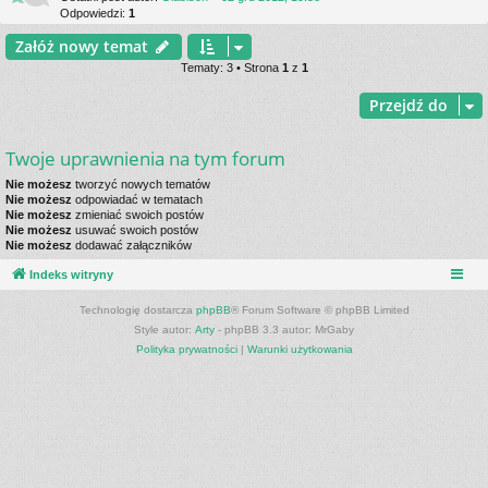
Odpowiedzi:
1
Załóż nowy temat
Tematy: 3 • Strona
1
z
1
Przejdź do
Twoje uprawnienia na tym forum
Nie możesz
tworzyć nowych tematów
Nie możesz
odpowiadać w tematach
Nie możesz
zmieniać swoich postów
Nie możesz
usuwać swoich postów
Nie możesz
dodawać załączników
Indeks witryny
Technologię dostarcza
phpBB
® Forum Software © phpBB Limited
Style autor:
Arty
- phpBB 3.3 autor: MrGaby
Polityka prywatności
|
Warunki użytkowania