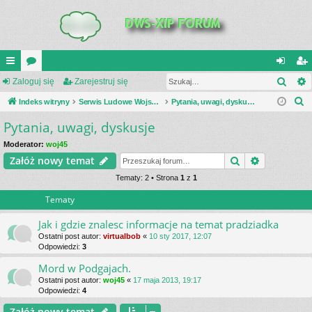
Szuk
UI
Zaloguj się
or
Zarejestruj się
al
ar
S
C
Indeks witryny
a
Serwis Ludowe Wojsko Polskie
Pytania, uwagi, dyskusje
og
ej
z
Pytania, uwagi, dyskusje
K
uj
es
u
_L
si
tru
Moderator:
woj45
k
Szukaj
Wyszukiwa
Załóż nowy temat
a
IN
ę
j
j
Tematy: 2 • Strona
1
z
1
K
si
Tematy
S
ę
Jak i gdzie znalesc informacje na temat pradziadka
Ostatni post autor:
virtualbob
«
10 sty 2017, 12:07
Odpowiedzi:
3
Mord w Podgajach.
Ostatni post autor:
woj45
«
17 maja 2013, 19:17
Odpowiedzi:
4
Załóż nowy temat