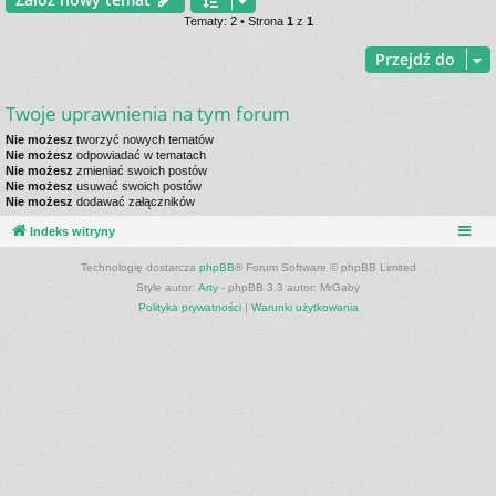
Tematy: 2 • Strona
1
z
1
Przejdź do
Twoje uprawnienia na tym forum
Nie możesz
tworzyć nowych tematów
Nie możesz
odpowiadać w tematach
Nie możesz
zmieniać swoich postów
Nie możesz
usuwać swoich postów
Nie możesz
dodawać załączników
Indeks witryny
Technologię dostarcza
phpBB
® Forum Software © phpBB Limited
Style autor:
Arty
- phpBB 3.3 autor: MrGaby
Polityka prywatności
|
Warunki użytkowania