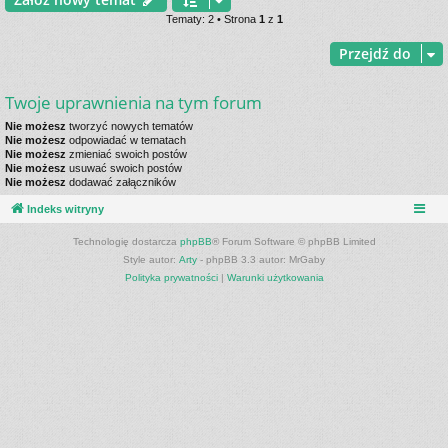
Tematy: 2 • Strona
1
z
1
Przejdź do
Twoje uprawnienia na tym forum
Nie możesz
tworzyć nowych tematów
Nie możesz
odpowiadać w tematach
Nie możesz
zmieniać swoich postów
Nie możesz
usuwać swoich postów
Nie możesz
dodawać załączników
Indeks witryny
Technologię dostarcza
phpBB
® Forum Software © phpBB Limited
Style autor:
Arty
- phpBB 3.3 autor: MrGaby
Polityka prywatności
|
Warunki użytkowania