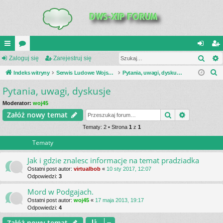
Szuk
UI
Zaloguj się
or
Zarejestruj się
al
ar
S
C
Indeks witryny
a
Serwis Ludowe Wojsko Polskie
Pytania, uwagi, dyskusje
og
ej
z
Pytania, uwagi, dyskusje
K
uj
es
u
_L
si
tru
Moderator:
woj45
k
Szukaj
Wyszukiwa
Załóż nowy temat
a
IN
ę
j
j
Tematy: 2 • Strona
1
z
1
K
si
Tematy
S
ę
Jak i gdzie znalesc informacje na temat pradziadka
Ostatni post autor:
virtualbob
«
10 sty 2017, 12:07
Odpowiedzi:
3
Mord w Podgajach.
Ostatni post autor:
woj45
«
17 maja 2013, 19:17
Odpowiedzi:
4
Załóż nowy temat