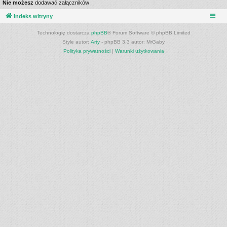
Nie możesz
dodawać załączników
Indeks witryny
Technologię dostarcza
phpBB
® Forum Software © phpBB Limited
Style autor:
Arty
- phpBB 3.3 autor: MrGaby
Polityka prywatności
|
Warunki użytkowania