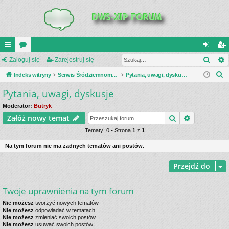
Szuk
UI
Zaloguj się
or
Zarejestruj się
al
ar
S
C
Indeks witryny
a
Serwis Śródziemnomorski Teatr Działań Wojennych
Pytania, uwagi, dyskusje
og
ej
z
Pytania, uwagi, dyskusje
K
uj
es
u
_L
si
tru
Moderator:
Butryk
k
Szukaj
Wyszukiwa
Załóż nowy temat
a
IN
ę
j
j
Tematy: 0 • Strona
1
z
1
K
si
Na tym forum nie ma żadnych tematów ani postów.
S
ę
Przejdź do
Twoje uprawnienia na tym forum
Nie możesz
tworzyć nowych tematów
Nie możesz
odpowiadać w tematach
Nie możesz
zmieniać swoich postów
Nie możesz
usuwać swoich postów