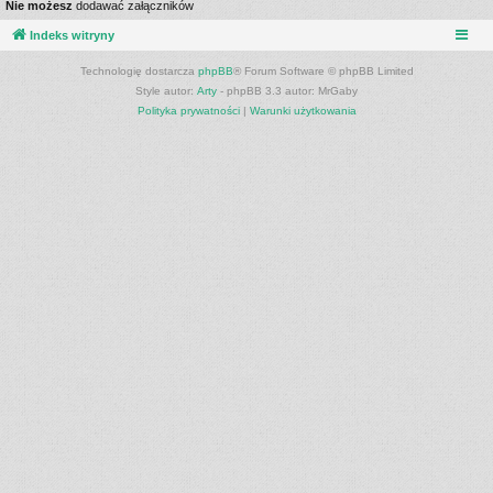
Nie możesz
dodawać załączników
Indeks witryny
Technologię dostarcza
phpBB
® Forum Software © phpBB Limited
Style autor:
Arty
- phpBB 3.3 autor: MrGaby
Polityka prywatności
|
Warunki użytkowania