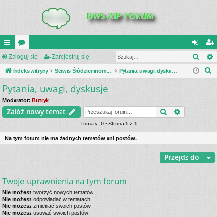
Szuk
UI
Zaloguj się
or
Zarejestruj się
al
ar
S
C
Indeks witryny
a
Serwis Śródziemnomorski Teatr Działań Wojennych
Pytania, uwagi, dyskusje
og
ej
z
Pytania, uwagi, dyskusje
K
uj
es
u
_L
si
tru
Moderator:
Butryk
k
Szukaj
Wyszukiwa
Załóż nowy temat
a
IN
ę
j
j
Tematy: 0 • Strona
1
z
1
K
si
Na tym forum nie ma żadnych tematów ani postów.
S
ę
Przejdź do
Twoje uprawnienia na tym forum
Nie możesz
tworzyć nowych tematów
Nie możesz
odpowiadać w tematach
Nie możesz
zmieniać swoich postów
Nie możesz
usuwać swoich postów