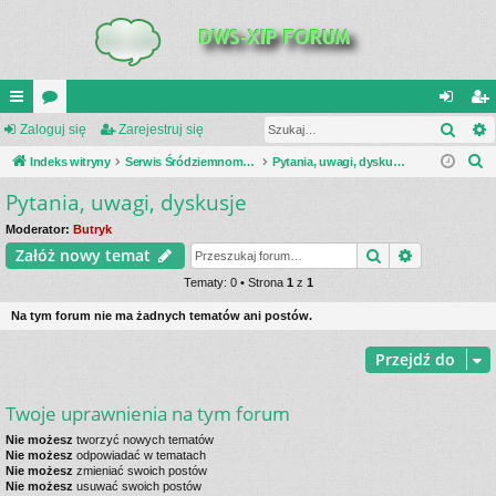
Szuk
UI
Zaloguj się
or
Zarejestruj się
al
ar
S
C
Indeks witryny
a
Serwis Śródziemnomorski Teatr Działań Wojennych
Pytania, uwagi, dyskusje
og
ej
z
Pytania, uwagi, dyskusje
K
uj
es
u
_L
si
tru
Moderator:
Butryk
k
Szukaj
Wyszukiwa
Załóż nowy temat
a
IN
ę
j
j
Tematy: 0 • Strona
1
z
1
K
si
Na tym forum nie ma żadnych tematów ani postów.
S
ę
Przejdź do
Twoje uprawnienia na tym forum
Nie możesz
tworzyć nowych tematów
Nie możesz
odpowiadać w tematach
Nie możesz
zmieniać swoich postów
Nie możesz
usuwać swoich postów