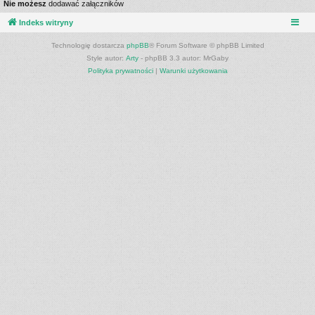
Nie możesz
dodawać załączników
Indeks witryny
Technologię dostarcza
phpBB
® Forum Software © phpBB Limited
Style autor:
Arty
- phpBB 3.3 autor: MrGaby
Polityka prywatności
|
Warunki użytkowania