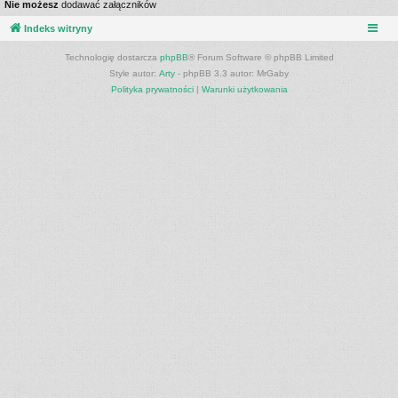
Nie możesz
dodawać załączników
Indeks witryny
Technologię dostarcza
phpBB
® Forum Software © phpBB Limited
Style autor:
Arty
- phpBB 3.3 autor: MrGaby
Polityka prywatności
|
Warunki użytkowania