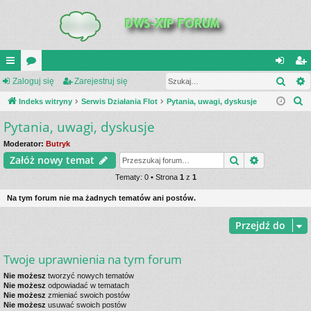
Szuk
UI
Zaloguj się
or
Zarejestruj się
al
ar
S
C
Indeks witryny
a
Serwis Działania Flot
Pytania, uwagi, dyskusje
og
ej
z
Pytania, uwagi, dyskusje
K
uj
es
u
_L
si
tru
Moderator:
Butryk
k
Szukaj
Wyszukiwa
Załóż nowy temat
a
IN
ę
j
j
Tematy: 0 • Strona
1
z
1
K
si
Na tym forum nie ma żadnych tematów ani postów.
S
ę
Przejdź do
Twoje uprawnienia na tym forum
Nie możesz
tworzyć nowych tematów
Nie możesz
odpowiadać w tematach
Nie możesz
zmieniać swoich postów
Nie możesz
usuwać swoich postów