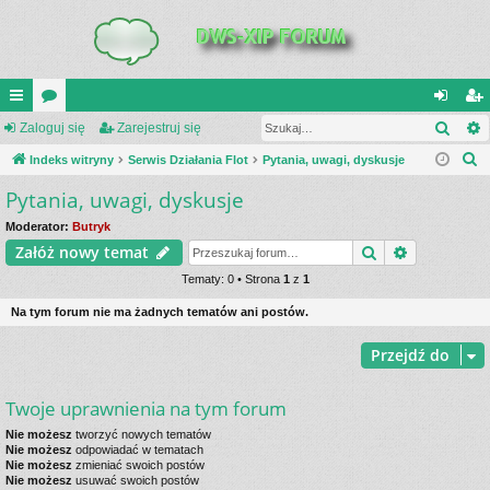
Szuk
UI
Zaloguj się
or
Zarejestruj się
al
ar
S
C
Indeks witryny
a
Serwis Działania Flot
Pytania, uwagi, dyskusje
og
ej
z
Pytania, uwagi, dyskusje
K
uj
es
u
_L
si
tru
Moderator:
Butryk
k
Szukaj
Wyszukiwa
Załóż nowy temat
a
IN
ę
j
j
Tematy: 0 • Strona
1
z
1
K
si
Na tym forum nie ma żadnych tematów ani postów.
S
ę
Przejdź do
Twoje uprawnienia na tym forum
Nie możesz
tworzyć nowych tematów
Nie możesz
odpowiadać w tematach
Nie możesz
zmieniać swoich postów
Nie możesz
usuwać swoich postów