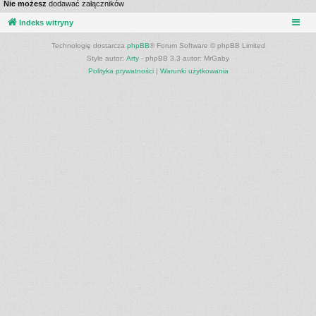
Nie możesz
dodawać załączników
Indeks witryny
Technologię dostarcza
phpBB
® Forum Software © phpBB Limited
Style autor:
Arty
- phpBB 3.3 autor: MrGaby
Polityka prywatności
|
Warunki użytkowania