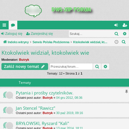
Szuk
UI
Zaloguj się
or
Zarejestruj się
al
ar
S
C
Indeks witryny
a
Serwis Polska Podziemna
Ktokolwiek widział, ktokolwiek wie
og
ej
z
Ktokolwiek widział, ktokolwiek wie
K
uj
es
u
_L
si
tru
Moderator:
Butryk
k
Szukaj
Wyszukiwa
Załóż nowy temat
a
IN
ę
j
j
Tematy: 12 • Strona
1
z
1
K
si
Tematy
S
ę
Pytania i prośby czytelników.
Ostatni post autor:
Butryk
«
04 gru 2012, 08:36
Jan Stencel "Rawicz"
Ostatni post autor:
Butryk
«
30 paź 2019, 09:16
BRYŁOWSKI, Ryszard "Kali"
Ostatni post autor:
Butryk
«
13 mar 2014, 18:11