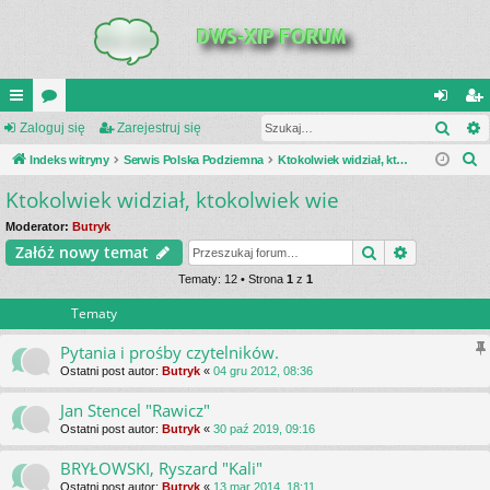
Szuk
UI
Zaloguj się
or
Zarejestruj się
al
ar
S
C
Indeks witryny
a
Serwis Polska Podziemna
Ktokolwiek widział, ktokolwiek wie
og
ej
z
Ktokolwiek widział, ktokolwiek wie
K
uj
es
u
_L
si
tru
Moderator:
Butryk
k
Szukaj
Wyszukiwa
Załóż nowy temat
a
IN
ę
j
j
Tematy: 12 • Strona
1
z
1
K
si
Tematy
S
ę
Pytania i prośby czytelników.
Ostatni post autor:
Butryk
«
04 gru 2012, 08:36
Jan Stencel "Rawicz"
Ostatni post autor:
Butryk
«
30 paź 2019, 09:16
BRYŁOWSKI, Ryszard "Kali"
Ostatni post autor:
Butryk
«
13 mar 2014, 18:11