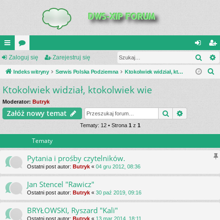
Szuk
UI
Zaloguj się
or
Zarejestruj się
al
ar
S
C
Indeks witryny
a
Serwis Polska Podziemna
Ktokolwiek widział, ktokolwiek wie
og
ej
z
Ktokolwiek widział, ktokolwiek wie
K
uj
es
u
_L
si
tru
Moderator:
Butryk
k
Szukaj
Wyszukiwa
Załóż nowy temat
a
IN
ę
j
j
Tematy: 12 • Strona
1
z
1
K
si
Tematy
S
ę
Pytania i prośby czytelników.
Ostatni post autor:
Butryk
«
04 gru 2012, 08:36
Jan Stencel "Rawicz"
Ostatni post autor:
Butryk
«
30 paź 2019, 09:16
BRYŁOWSKI, Ryszard "Kali"
Ostatni post autor:
Butryk
«
13 mar 2014, 18:11