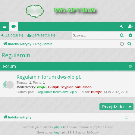
Szuk
UI
Zaloguj się
or
Zarejestruj się
al
ar
S
C
Indeks witryny
a
Regulamin
og
ej
z
Regulamin
K
uj
es
u
_L
si
tru
k
Forum
a
IN
ę
j
Regulamin forum dws-xip.pl.
j
K
si
Tematy
:
1
,
Posty
:
1
Moderatorzy:
woj45
,
Butryk
,
Scypion
,
virtualbob
S
ę
Ostatni post:
Regulamin forum dws-xip.pl
autor:
Butryk
, 14 lis 2012, 22:11
Przejdź do
Indeks witryny
Technologię dostarcza
phpBB
® Forum Software © phpBB Limited
Style autor:
Arty
- phpBB 3.3 autor: MrGaby