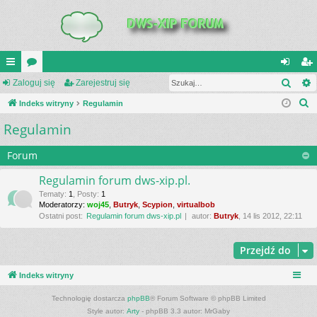
Szuk
UI
Zaloguj się
or
Zarejestruj się
al
ar
S
C
Indeks witryny
a
Regulamin
og
ej
z
Regulamin
K
uj
es
u
_L
si
tru
k
Forum
a
IN
ę
j
Regulamin forum dws-xip.pl.
j
K
si
Tematy
:
1
,
Posty
:
1
Moderatorzy:
woj45
,
Butryk
,
Scypion
,
virtualbob
S
ę
Ostatni post:
Regulamin forum dws-xip.pl
autor:
Butryk
, 14 lis 2012, 22:11
Przejdź do
Indeks witryny
Technologię dostarcza
phpBB
® Forum Software © phpBB Limited
Style autor:
Arty
- phpBB 3.3 autor: MrGaby