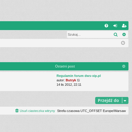
Q
Szukaj
Wy
FA
al
ar
Q
og
ej
uj
es
si
tru
Ostatni post
ę
j
Regulamin forum dws-xip.pl
si
W
autor:
Butryk
y
14 lis 2012, 22:11
ę
ś
w
i
Przejdź do
e
t
Usuń ciasteczka witryny
Strefa czasowa UTC_OFFSET Europe/Warsaw
l
n
a
j
n