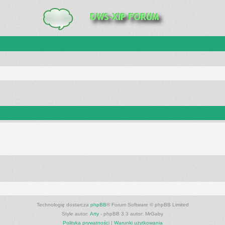
Technologię dostarcza
phpBB
® Forum Software © phpBB Limited
Style autor:
Arty
- phpBB 3.3 autor: MrGaby
Polityka prywatności
|
Warunki użytkowania