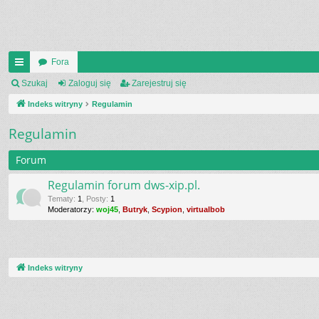
Fora
UI
Szukaj
Zaloguj się
Zarejestruj się
C
Indeks witryny
Regulamin
K
Regulamin
_L
Forum
IN
Regulamin forum dws-xip.pl.
K
Tematy
:
1
,
Posty
:
1
Moderatorzy:
woj45
,
Butryk
,
Scypion
,
virtualbob
S
Indeks witryny