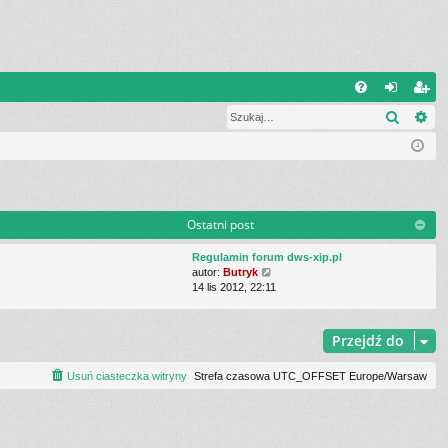
Q
Szukaj
Wy
FA
al
ar
Q
og
ej
uj
es
si
tru
Ostatni post
ę
j
Regulamin forum dws-xip.pl
si
W
autor:
Butryk
y
14 lis 2012, 22:11
ę
ś
w
i
Przejdź do
e
t
Usuń ciasteczka witryny
Strefa czasowa UTC_OFFSET Europe/Warsaw
l
n
a
j
n