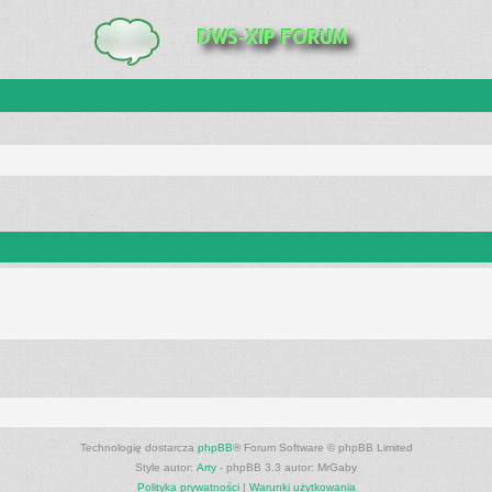
Technologię dostarcza
phpBB
® Forum Software © phpBB Limited
Style autor:
Arty
- phpBB 3.3 autor: MrGaby
Polityka prywatności
|
Warunki użytkowania