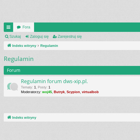
Fora
UI
Szukaj
Zaloguj się
Zarejestruj się
C
Indeks witryny
Regulamin
K
Regulamin
_L
Forum
IN
Regulamin forum dws-xip.pl.
K
Tematy
:
1
,
Posty
:
1
Moderatorzy:
woj45
,
Butryk
,
Scypion
,
virtualbob
S
Indeks witryny