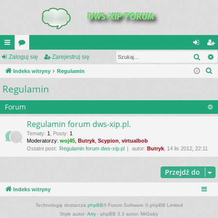
Szuk
UI
Zaloguj się
or
Zarejestruj się
al
ar
S
C
Indeks witryny
a
Regulamin
og
ej
z
Regulamin
K
uj
es
u
_L
si
tru
k
Forum
a
IN
ę
j
Regulamin forum dws-xip.pl.
j
K
si
Tematy
:
1
,
Posty
:
1
Moderatorzy:
woj45
,
Butryk
,
Scypion
,
virtualbob
S
ę
Ostatni post:
Regulamin forum dws-xip.pl
autor:
Butryk
, 14 lis 2012, 22:11
Przejdź do
Indeks witryny
Technologię dostarcza
phpBB
® Forum Software © phpBB Limited
Style autor:
Arty
- phpBB 3.3 autor: MrGaby