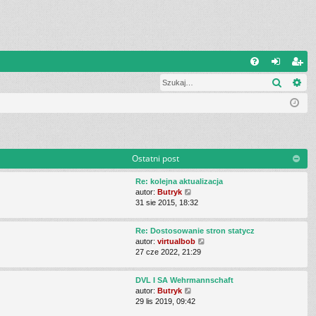
Q
Szukaj
Wy
FA
al
ar
Q
og
ej
uj
es
si
tru
Ostatni post
ę
j
Re: kolejna aktualizacja
si
W
autor:
Butryk
y
31 sie 2015, 18:32
ę
ś
w
Re: Dostosowanie stron statycz
i
W
autor:
virtualbob
e
y
27 cze 2022, 21:29
t
ś
l
w
n
DVL I SA Wehrmannschaft
i
a
W
autor:
Butryk
e
j
y
29 lis 2019, 09:42
t
n
ś
l