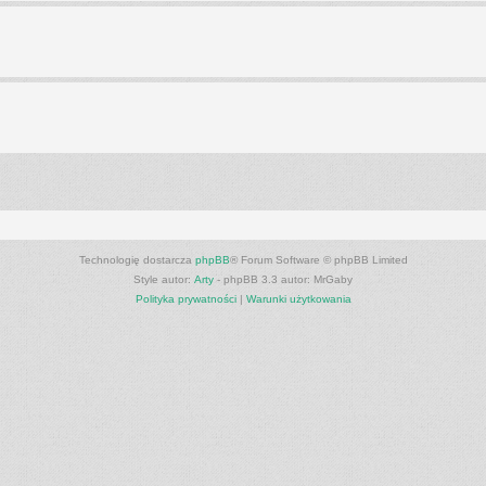
Technologię dostarcza
phpBB
® Forum Software © phpBB Limited
Style autor:
Arty
- phpBB 3.3 autor: MrGaby
Polityka prywatności
|
Warunki użytkowania