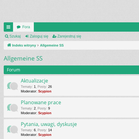
Fora
UI
Szukaj
Zaloguj się
Zarejestruj się
C
Indeks witryny
Allgemeine SS
K
Allgemeine SS
_L
Forum
IN
Aktualizacje
K
Tematy
:
1
,
Posty
:
26
Moderator:
Scypion
S
Planowane prace
Tematy
:
2
,
Posty
:
9
Moderator:
Scypion
Pytania, uwagi, dyskusje
Tematy
:
6
,
Posty
:
14
Moderator:
Scypion