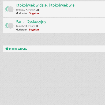
Ktokolwiek widział, ktokolwiek wie
Tematy
:
7
,
Posty
:
21
Moderator:
Scypion
Panel Dyskusyjny
Tematy
:
0
,
Posty
:
0
Moderator:
Scypion
Indeks witryny