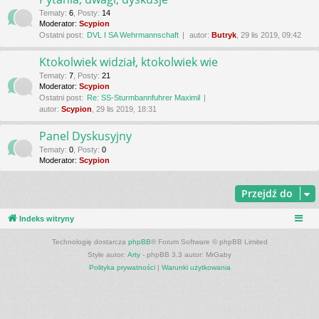
Tematy
:
6
,
Posty
:
14
Moderator:
Scypion
Ostatni post:
DVL I SA Wehrmannschaft
autor:
Butryk
, 29 lis 2019, 09:42
Ktokolwiek widział, ktokolwiek wie
Tematy
:
7
,
Posty
:
21
Moderator:
Scypion
Ostatni post:
Re: SS-Sturmbannfuhrer Maximil
autor:
Scypion
, 29 lis 2019, 18:31
Panel Dyskusyjny
Tematy
:
0
,
Posty
:
0
Moderator:
Scypion
Przejdź do
Indeks witryny
Technologię dostarcza
phpBB
® Forum Software © phpBB Limited
Style autor:
Arty
- phpBB 3.3 autor: MrGaby
Polityka prywatności
|
Warunki użytkowania