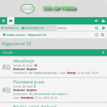
Szuk
UI
Zaloguj się
or
Zarejestruj się
al
ar
S
C
Indeks witryny
a
Allgemeine SS
og
ej
z
Allgemeine SS
K
uj
es
u
_L
si
tru
k
Forum
a
IN
ę
j
Aktualizacje
j
K
si
Tematy
:
1
,
Posty
:
26
Moderator:
Scypion
S
ę
Ostatni post:
Re: kolejna aktualizacja
autor:
Butryk
, 31 sie 2015, 18:32
Planowane prace
Tematy
:
2
,
Posty
:
9
Moderator:
Scypion
Ostatni post:
Re: Dostosowanie stron statycz
autor:
virtualbob
, 27 cze 2022, 21:29
Pytania, uwagi, dyskusje