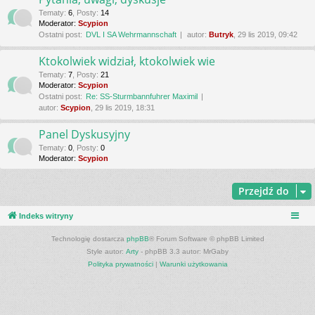
Tematy
:
6
,
Posty
:
14
Moderator:
Scypion
Ostatni post:
DVL I SA Wehrmannschaft
autor:
Butryk
, 29 lis 2019, 09:42
Ktokolwiek widział, ktokolwiek wie
Tematy
:
7
,
Posty
:
21
Moderator:
Scypion
Ostatni post:
Re: SS-Sturmbannfuhrer Maximil
autor:
Scypion
, 29 lis 2019, 18:31
Panel Dyskusyjny
Tematy
:
0
,
Posty
:
0
Moderator:
Scypion
Przejdź do
Indeks witryny
Technologię dostarcza
phpBB
® Forum Software © phpBB Limited
Style autor:
Arty
- phpBB 3.3 autor: MrGaby
Polityka prywatności
|
Warunki użytkowania