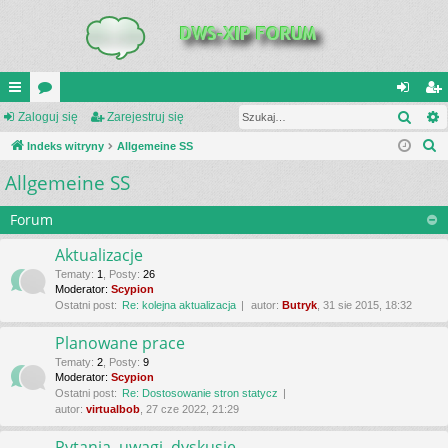
Szuk
UI
Zaloguj się
or
Zarejestruj się
al
ar
S
C
Indeks witryny
a
Allgemeine SS
og
ej
z
Allgemeine SS
K
uj
es
u
_L
si
tru
k
Forum
a
IN
ę
j
Aktualizacje
j
K
si
Tematy
:
1
,
Posty
:
26
Moderator:
Scypion
S
ę
Ostatni post:
Re: kolejna aktualizacja
autor:
Butryk
, 31 sie 2015, 18:32
Planowane prace
Tematy
:
2
,
Posty
:
9
Moderator:
Scypion
Ostatni post:
Re: Dostosowanie stron statycz
autor:
virtualbob
, 27 cze 2022, 21:29
Pytania, uwagi, dyskusje