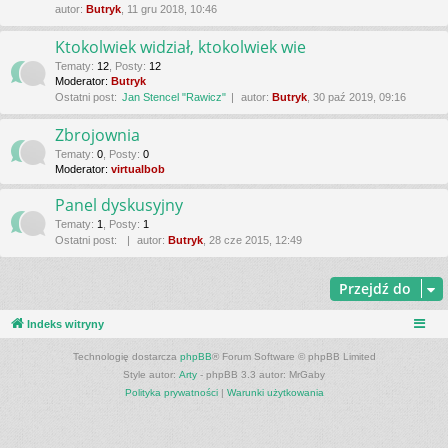
autor:
Butryk
, 11 gru 2018, 10:46
Ktokolwiek widział, ktokolwiek wie
Tematy
:
12
,
Posty
:
12
Moderator:
Butryk
Ostatni post:
Jan Stencel "Rawicz"
autor:
Butryk
, 30 paź 2019, 09:16
Zbrojownia
Tematy
:
0
,
Posty
:
0
Moderator:
virtualbob
Panel dyskusyjny
Tematy
:
1
,
Posty
:
1
Ostatni post:
autor:
Butryk
, 28 cze 2015, 12:49
Przejdź do
Indeks witryny
Technologię dostarcza
phpBB
® Forum Software © phpBB Limited
Style autor:
Arty
- phpBB 3.3 autor: MrGaby
Polityka prywatności
|
Warunki użytkowania