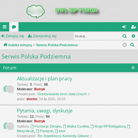
Szuk
UI
Zaloguj się
or
Zarejestruj się
al
ar
S
C
Indeks witryny
a
Serwis Polska Podziemna
og
ej
z
Serwis Polska Podziemna
K
uj
es
u
_L
si
tru
k
Forum
a
IN
ę
j
Aktualizacje i plan pracy
j
K
si
Tematy
:
3
,
Posty
:
88
Moderator:
Butryk
S
ę
Ostatni post:
Dostosowanie stron statycznych
autor:
doctor
, 14 lip 2021, 10:10
Pytania, uwagi, dyskusje
Tematy
:
12
,
Posty
:
84
Moderator:
Butryk
Subfora:
Formacje Zbrojne
,
Walka Cywilna
,
Rząd RP/Delegatura
,
Bitwy/Akcje
,
Postacie
,
Inne
Ostatni post:
Re: Inspektorzy Komendy Główne