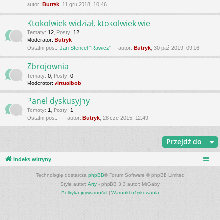
autor:
Butryk
, 11 gru 2018, 10:46
Ktokolwiek widział, ktokolwiek wie
Tematy
:
12
,
Posty
:
12
Moderator:
Butryk
Ostatni post:
Jan Stencel "Rawicz"
autor:
Butryk
, 30 paź 2019, 09:16
Zbrojownia
Tematy
:
0
,
Posty
:
0
Moderator:
virtualbob
Panel dyskusyjny
Tematy
:
1
,
Posty
:
1
Ostatni post:
autor:
Butryk
, 28 cze 2015, 12:49
Przejdź do
Indeks witryny
Technologię dostarcza
phpBB
® Forum Software © phpBB Limited
Style autor:
Arty
- phpBB 3.3 autor: MrGaby
Polityka prywatności
|
Warunki użytkowania