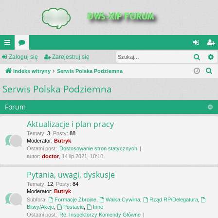
Szuk
UI
Zaloguj się
or
Zarejestruj się
al
ar
S
C
Indeks witryny
a
Serwis Polska Podziemna
og
ej
z
Serwis Polska Podziemna
K
uj
es
u
_L
si
tru
k
Forum
a
IN
ę
j
Aktualizacje i plan pracy
j
K
si
Tematy
:
3
,
Posty
:
88
Moderator:
Butryk
S
ę
Ostatni post:
Dostosowanie stron statycznych
autor:
doctor
, 14 lip 2021, 10:10
Pytania, uwagi, dyskusje
Tematy
:
12
,
Posty
:
84
Moderator:
Butryk
Subfora:
Formacje Zbrojne
,
Walka Cywilna
,
Rząd RP/Delegatura
,
Bitwy/Akcje
,
Postacie
,
Inne
Ostatni post:
Re: Inspektorzy Komendy Główne