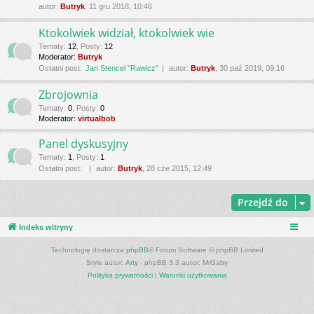
autor:
Butryk
, 11 gru 2018, 10:46
Ktokolwiek widział, ktokolwiek wie
Tematy
:
12
,
Posty
:
12
Moderator:
Butryk
Ostatni post:
Jan Stencel "Rawicz"
autor:
Butryk
, 30 paź 2019, 09:16
Zbrojownia
Tematy
:
0
,
Posty
:
0
Moderator:
virtualbob
Panel dyskusyjny
Tematy
:
1
,
Posty
:
1
Ostatni post:
autor:
Butryk
, 28 cze 2015, 12:49
Przejdź do
Indeks witryny
Technologię dostarcza
phpBB
® Forum Software © phpBB Limited
Style autor:
Arty
- phpBB 3.3 autor: MrGaby
Polityka prywatności
|
Warunki użytkowania