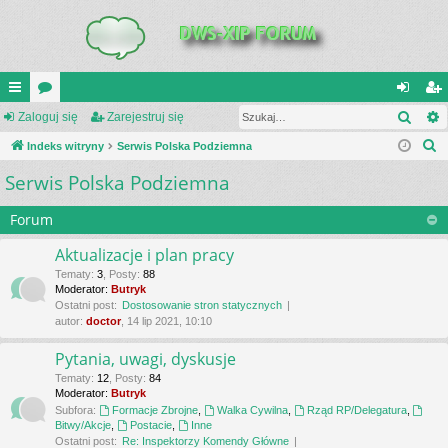
Szuk
UI
Zaloguj się
or
Zarejestruj się
al
ar
S
C
Indeks witryny
a
Serwis Polska Podziemna
og
ej
z
Serwis Polska Podziemna
K
uj
es
u
_L
si
tru
k
Forum
a
IN
ę
j
Aktualizacje i plan pracy
j
K
si
Tematy
:
3
,
Posty
:
88
Moderator:
Butryk
S
ę
Ostatni post:
Dostosowanie stron statycznych
autor:
doctor
, 14 lip 2021, 10:10
Pytania, uwagi, dyskusje
Tematy
:
12
,
Posty
:
84
Moderator:
Butryk
Subfora:
Formacje Zbrojne
,
Walka Cywilna
,
Rząd RP/Delegatura
,
Bitwy/Akcje
,
Postacie
,
Inne
Ostatni post:
Re: Inspektorzy Komendy Główne