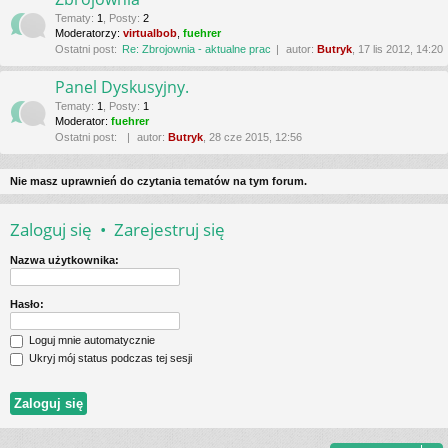
Tematy
:
1
,
Posty
:
2
Moderatorzy:
virtualbob
,
fuehrer
Ostatni post:
Re: Zbrojownia - aktualne prac
autor:
Butryk
, 17 lis 2012, 14:20
Panel Dyskusyjny.
Tematy
:
1
,
Posty
:
1
Moderator:
fuehrer
Ostatni post:
autor:
Butryk
, 28 cze 2015, 12:56
Nie masz uprawnień do czytania tematów na tym forum.
Zaloguj się
•
Zarejestruj się
Nazwa użytkownika:
Hasło:
Loguj mnie automatycznie
Ukryj mój status podczas tej sesji