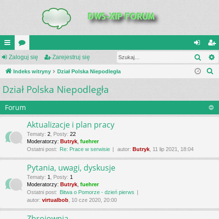
Szuk
UI
Zaloguj się
or
Zarejestruj się
al
ar
S
C
Indeks witryny
a
Dział Polska Niepodległa
og
ej
z
Dział Polska Niepodległa
K
uj
es
u
_L
si
tru
k
Forum
a
IN
ę
j
Aktualizacje i plan pracy
j
K
si
Tematy
:
2
,
Posty
:
22
Moderatorzy:
Butryk
,
fuehrer
S
ę
Ostatni post:
Re: Prace w serwisie
autor:
Butryk
, 11 lip 2021, 18:04
Pytania, uwagi, dyskusje
Tematy
:
1
,
Posty
:
1
Moderatorzy:
Butryk
,
fuehrer
Ostatni post:
Bitwa o Pomorze - dzień pierws
autor:
virtualbob
, 10 cze 2020, 20:00
Zbrojownia