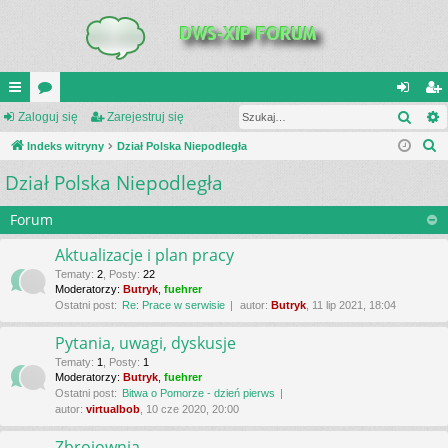
Szuk
UI
Zaloguj się
or
Zarejestruj się
al
ar
S
C
Indeks witryny
a
Dział Polska Niepodległa
og
ej
z
Dział Polska Niepodległa
K
uj
es
u
_L
si
tru
k
Forum
a
IN
ę
j
Aktualizacje i plan pracy
j
K
si
Tematy
:
2
,
Posty
:
22
Moderatorzy:
Butryk
,
fuehrer
S
ę
Ostatni post:
Re: Prace w serwisie
autor:
Butryk
, 11 lip 2021, 18:04
Pytania, uwagi, dyskusje
Tematy
:
1
,
Posty
:
1
Moderatorzy:
Butryk
,
fuehrer
Ostatni post:
Bitwa o Pomorze - dzień pierws
autor:
virtualbob
, 10 cze 2020, 20:00
Zbrojownia