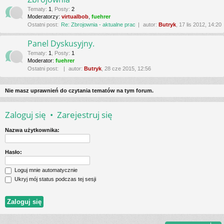
Tematy
:
1
,
Posty
:
2
Moderatorzy:
virtualbob
,
fuehrer
Ostatni post:
Re: Zbrojownia - aktualne prac
autor:
Butryk
, 17 lis 2012, 14:20
Panel Dyskusyjny.
Tematy
:
1
,
Posty
:
1
Moderator:
fuehrer
Ostatni post:
autor:
Butryk
, 28 cze 2015, 12:56
Nie masz uprawnień do czytania tematów na tym forum.
Zaloguj się
•
Zarejestruj się
Nazwa użytkownika:
Hasło:
Loguj mnie automatycznie
Ukryj mój status podczas tej sesji