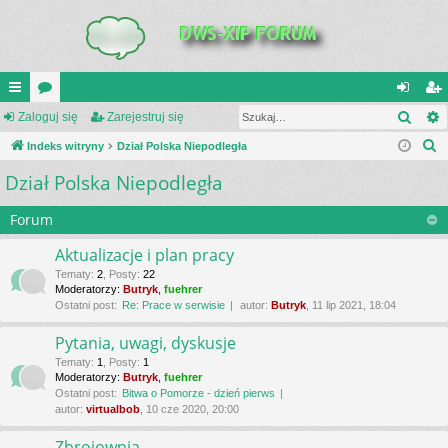
Szuk
UI
Zaloguj się
or
Zarejestruj się
al
ar
S
C
Indeks witryny
a
Dział Polska Niepodległa
og
ej
z
Dział Polska Niepodległa
K
uj
es
u
_L
si
tru
k
Forum
a
IN
ę
j
Aktualizacje i plan pracy
j
K
si
Tematy
:
2
,
Posty
:
22
Moderatorzy:
Butryk
,
fuehrer
S
ę
Ostatni post:
Re: Prace w serwisie
autor:
Butryk
, 11 lip 2021, 18:04
Pytania, uwagi, dyskusje
Tematy
:
1
,
Posty
:
1
Moderatorzy:
Butryk
,
fuehrer
Ostatni post:
Bitwa o Pomorze - dzień pierws
autor:
virtualbob
, 10 cze 2020, 20:00
Zbrojownia