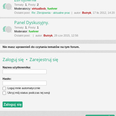
Tematy
:
1
,
Posty
:
2
Moderatorzy:
virtualbob
,
fuehrer
Ostatni post:
Re: Zbrojownia - aktualne prac
autor:
Butryk
, 17 lis 2012, 14:20
Panel Dyskusyjny.
Tematy
:
1
,
Posty
:
1
Moderator:
fuehrer
Ostatni post:
autor:
Butryk
, 28 cze 2015, 12:56
Nie masz uprawnień do czytania tematów na tym forum.
Zaloguj się
•
Zarejestruj się
Nazwa użytkownika:
Hasło:
Loguj mnie automatycznie
Ukryj mój status podczas tej sesji