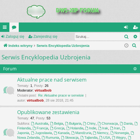
Szuk
UI
Zaloguj się
or
Zarejestruj się
al
ar
S
C
Indeks witryny
a
Serwis Encyklopedia Uzbrojenia
og
ej
z
Serwis Encyklopedia Uzbrojenia
K
uj
es
u
_L
si
tru
k
Forum
a
IN
ę
j
Aktualne prace nad serwisem
j
K
si
Tematy
:
1
,
Posty
:
26
Moderator:
virtualbob
S
ę
Ostatni post:
Re: Aktualne prace w serwisie
autor:
virtualbob
, 28 sie 2018, 21:45
Opublikowane zestawienia
Tematy
:
47
,
Posty
:
53
Subfora:
Australia
,
Belgia
,
Bułgaria
,
Chiny
,
Chorwacja
,
Dania
,
Finlandia
,
Francja
,
Grecja
,
Holandia
,
Indie
,
Irak
,
Iran
,
Japonia
,
Jugosławia
,
Kanada
,
Mandżuria
,
Niemcy
,
Norwegia
,
Nowa Zelandia
,
Rumunia
,
Słowacja
,
Tajlandia
,
USA
,
Węgry
,