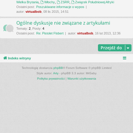
Wielka Brytania
,
Włochy
,
ZSRR
,
Związek Południowej Afryki
Ostatni post:
Poszukiwane informacje o wypos
autor:
virtualbob
, 08 lis 2015, 14:51
Ogólne dyskusje nie związane z artykułami
Tematy
:
2
,
Posty
:
4
Ostatni post:
Re: Pistolet Flobert
autor:
virtualbob
, 16 lut 2013, 12:36
Przejdź do
Indeks witryny
Technologię dostarcza
phpBB
® Forum Software © phpBB Limited
Style autor:
Arty
- phpBB 3.3 autor: MrGaby
Polityka prywatności
|
Warunki użytkowania