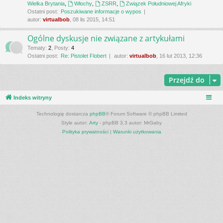
Wielka Brytania
,
Włochy
,
ZSRR
,
Związek Południowej Afryki
Ostatni post:
Poszukiwane informacje o wypos
autor:
virtualbob
, 08 lis 2015, 14:51
Ogólne dyskusje nie związane z artykułami
Tematy
:
2
,
Posty
:
4
Ostatni post:
Re: Pistolet Flobert
autor:
virtualbob
, 16 lut 2013, 12:36
Przejdź do
Indeks witryny
Technologię dostarcza
phpBB
® Forum Software © phpBB Limited
Style autor:
Arty
- phpBB 3.3 autor: MrGaby
Polityka prywatności
|
Warunki użytkowania