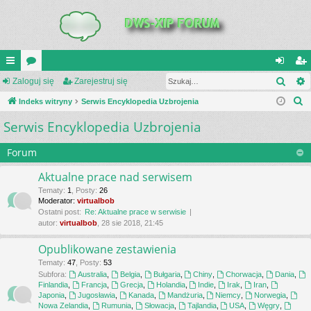
Szuk
UI
Zaloguj się
or
Zarejestruj się
al
ar
S
C
Indeks witryny
a
Serwis Encyklopedia Uzbrojenia
og
ej
z
Serwis Encyklopedia Uzbrojenia
K
uj
es
u
_L
si
tru
k
Forum
a
IN
ę
j
Aktualne prace nad serwisem
j
K
si
Tematy
:
1
,
Posty
:
26
Moderator:
virtualbob
S
ę
Ostatni post:
Re: Aktualne prace w serwisie
autor:
virtualbob
, 28 sie 2018, 21:45
Opublikowane zestawienia
Tematy
:
47
,
Posty
:
53
Subfora:
Australia
,
Belgia
,
Bułgaria
,
Chiny
,
Chorwacja
,
Dania
,
Finlandia
,
Francja
,
Grecja
,
Holandia
,
Indie
,
Irak
,
Iran
,
Japonia
,
Jugosławia
,
Kanada
,
Mandżuria
,
Niemcy
,
Norwegia
,
Nowa Zelandia
,
Rumunia
,
Słowacja
,
Tajlandia
,
USA
,
Węgry
,