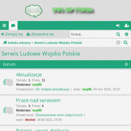
Szuk
UI
Zaloguj się
or
Zarejestruj się
al
ar
S
C
Indeks witryny
a
Serwis Ludowe Wojsko Polskie
og
ej
z
Serwis Ludowe Wojsko Polskie
K
uj
es
u
_L
si
tru
k
Forum
a
IN
ę
j
Aktualizacje
j
K
si
Tematy
:
1
,
Posty
:
11
Moderator:
woj45
S
ę
Ostatni post:
Re: kolejna aktualizacja
autor:
woj45
, 04 wrz 2015, 19:37
Prace nad serwisem
Tematy
:
3
,
Posty
:
4
Moderator:
woj45
Ostatni post:
Dostosowanie stron statycznych
autor:
doctor
, 16 lip 2021, 15:50
Pytania, uwagi, dyskusje