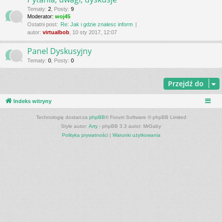
Tematy
:
2
,
Posty
:
9
Moderator:
woj45
Ostatni post:
Re: Jak i gdzie znalesc inform
autor:
virtualbob
, 10 sty 2017, 12:07
Panel Dyskusyjny
Tematy
:
0
,
Posty
:
0
Przejdź do
Indeks witryny
Technologię dostarcza
phpBB
® Forum Software © phpBB Limited
Style autor:
Arty
- phpBB 3.3 autor: MrGaby
Polityka prywatności
|
Warunki użytkowania